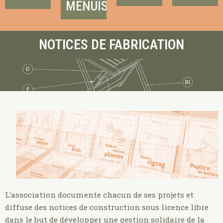
MENUISERIE
écologique
en
accompagnons
!
(four
partenariat
votre
solaire,
avec
équipe
en
NOTICES DE FABRICATION
savoir
mposteur…)
des
(collègues,
+
parmi
structures
citoyens,
nos
accompagnant
publics,
modèles.
des
bénévoles…)
Tout
publics
dans la
public
en
réalisation
et tout
difficultés
du
terrain…
ou
projet !
isolés
en
en
savoir
savoir
en
+
+
savoir
+
L’association documente chacun de ses projets et
diffuse des notices de construction sous licence libre
dans le but de développer une gestion solidaire de la