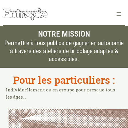
Aller
Ma
au
contenu
Me
NOTRE MISSION
Permettre à tous publics de gagner en autonomie
à travers des ateliers de bricolage adaptés &
accessibles.
Pour les particuliers :
Individuellement ou en groupe pour presque tous
les âges…
ez
Deux formules d’ateliers pour être accompagné
E