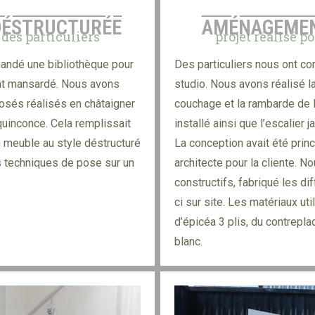
DÉSTRUCTURÉE
AMÉNAGEMEN
 des particuliers
projet réalisé p
andé une bibliothèque pour
Des particuliers nous ont 
nt mansardé. Nous avons
studio. Nous avons réalisé la 
sés réalisés en châtaigner
couchage et la rambarde de l
quinconce. Cela remplissait
installé ainsi que l’escalier 
un meuble au style déstructuré
La conception avait été prin
s techniques de pose sur un
architecte pour la cliente. N
constructifs, fabriqué les d
ci sur site. Les matériaux u
d’épicéa 3 plis, du contrepla
blanc.