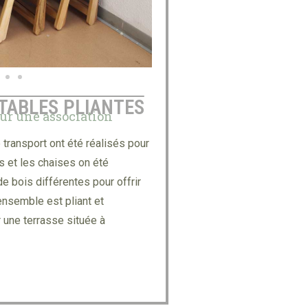
 TABLES PLIANTES
our une association
 transport ont été réalisés pour
s et les chaises on été
 bois différentes pour offrir
ensemble est pliant et
 une terrasse située à