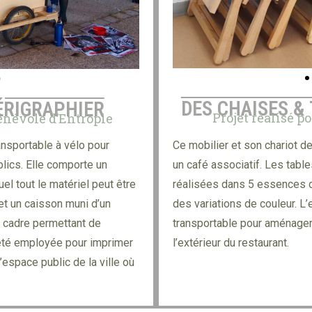
DES CHAISES &
ÉRIGRAPHIER
Projet réalisé p
bénévole d’Entropie
Ce mobilier et son chariot de
ransportable à vélo pour
un café associatif. Les table
ics. Elle comporte un
réalisées dans 5 essences de
l tout le matériel peut être
des variations de couleur. L’
et un caisson muni d’un
transportable pour aménager
e cadre permettant de
l’extérieur du restaurant.
 été employée pour imprimer
’espace public de la ville où