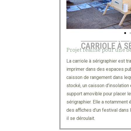
CARRIOLE À S
Projet réalisé pour une 
La carriole à sérigraphier est t
imprimer dans des espaces publ
caisson de rangement dans leque
stocké, un caisson d’insolation 
support amovible pour placer l
sérigraphier. Elle a notamment
des affiches d’un festival dans l
il se déroulait.