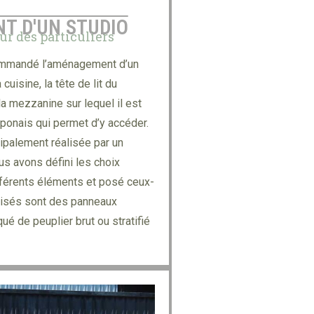
T D'UN STUDIO
our des particuliers
commandé l’aménagement d’un
cuisine, la tête de lit du
a mezzanine sur lequel il est
japonais qui permet d’y accéder.
cipalement réalisée par un
ous avons défini les choix
ifférents éléments et posé ceux-
tilisés sont des panneaux
qué de peuplier brut ou stratifié