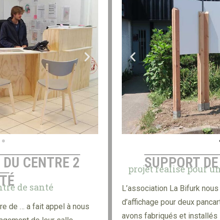
DU CENTRE 2
SUPPORT DE
projet réalisé pour u
TÉ
ntre de santé
L’association La Bifurk nou
d’affichage pour deux pancar
e de … a fait appel à nous
avons fabriqués et installés 