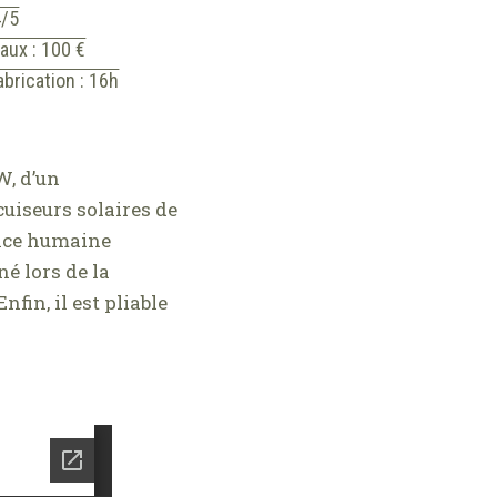
4/5
aux : 100 €
brication : 16h
W, d’un
cuiseurs solaires de
ence humaine
né lors de la
nfin, il est pliable