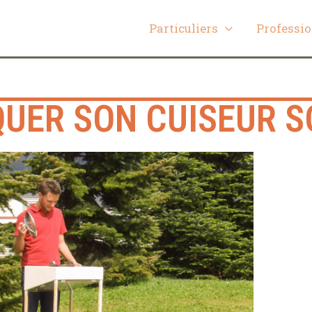
Particuliers
Professi
QUER SON CUISEUR S