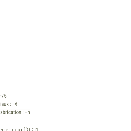
 –/5
iaux : –€
abrication : –h
ec et pour l’ODTI