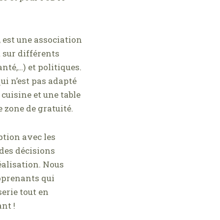
, est une association
 sur différents
té,…) et politiques.
ui n’est pas adapté
cuisine et une table
 zone de gratuité.
ption avec les
 des décisions
réalisation. Nous
pprenants qui
erie tout en
nt !