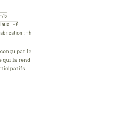
 –/5
iaux : –€
abrication : –h
 conçu par le
 qui la rend
ticipatifs.