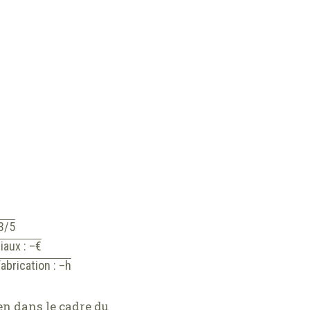
 3/5
iaux : –€
abrication : –h
en dans le cadre du