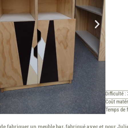
Difficulté :
Coût matér
Temps de f
de fabriquer un meuble bar, fabriqué avec et pour Juli