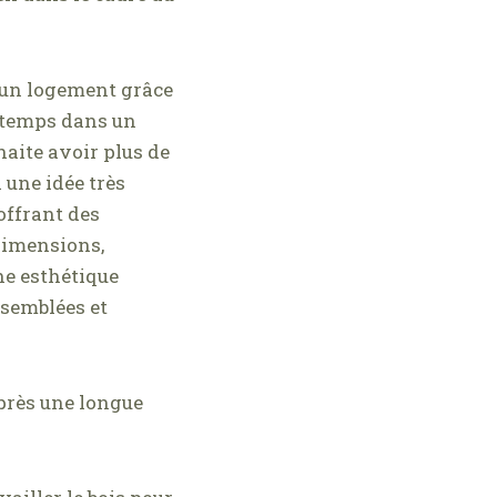
é un logement grâce
s temps dans un
haite avoir plus de
 une idée très
 offrant des
dimensions,
he esthétique
ssemblées et
après une longue