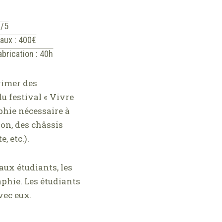
2/5
aux : 400€
brication : 40h
primer des
u festival « Vivre
aphie nécessaire à
on, d
es châssis
, etc.).
aux étudiants, les
aphie. Les étudiants
vec eux.