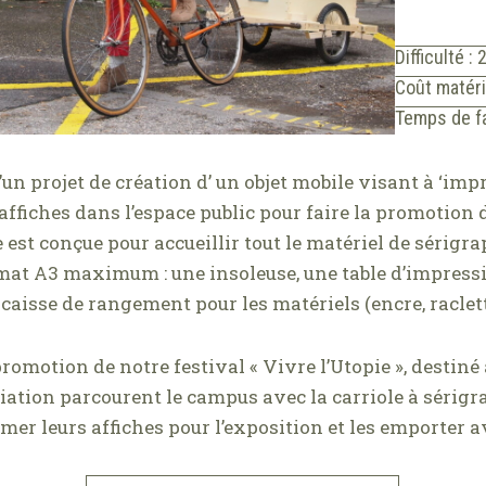
Difficulté : 
Coût matéri
Temps de fa
d’un projet de création d’ un objet mobile visant à ‘im
fiches dans l’espace public pour faire la promotion d
le est conçue pour accueillir tout le matériel de sérigr
rmat A3 maximum : u
ne insoleuse, u
ne table d’impressi
caisse de rangement pour les matériels (encre, raclette
promotion de notre festival « Vivre l’Utopie », destiné 
iation parcourent le campus avec la carriole à sérigr
er leurs affiches pour l’exposition et les emporter a